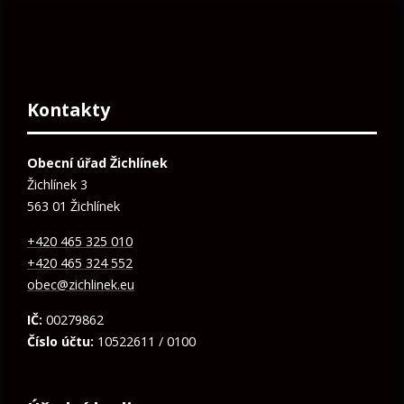
Kontakty
Obecní úřad Žichlínek
Žichlínek 3
563 01 Žichlínek
+420 465 325 010
+420 465 324 552
obec@zichlinek.eu
IČ:
00279862
Číslo účtu:
10522611 / 0100