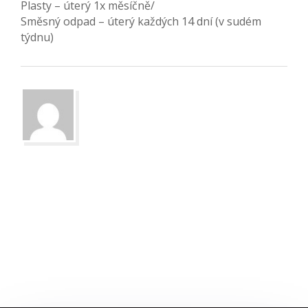
Plasty – úterý 1x měsíčně/
Směsný odpad – úterý každých 14 dní (v sudém
týdnu)