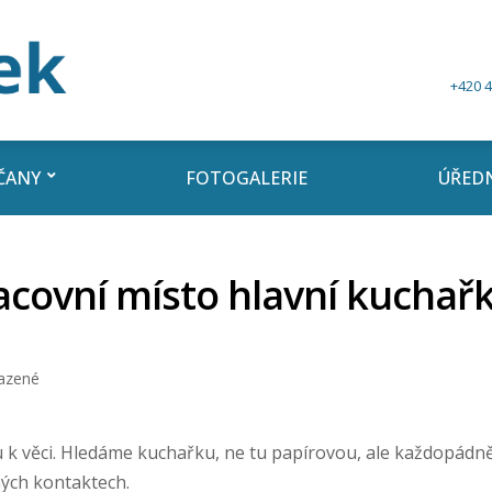
+420 4
ČANY
FOTOGALERIE
ÚŘEDN
acovní místo hlavní kuchařk
azené
k věci. Hledáme kuchařku, ne tu papírovou, ale každopádně
ných kontaktech.