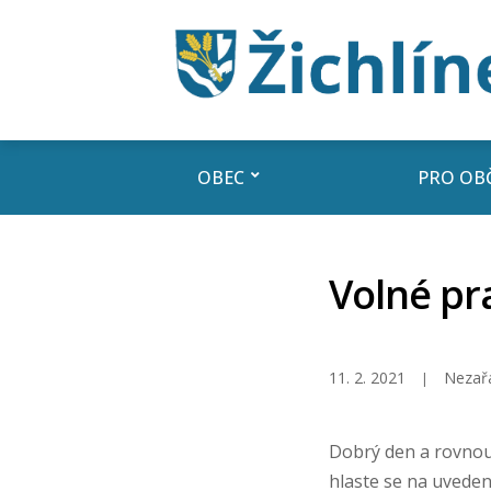
OBEC
PRO OB
Volné pr
11. 2. 2021
Nezař
Dobrý den a rovnou 
hlaste se na uvede