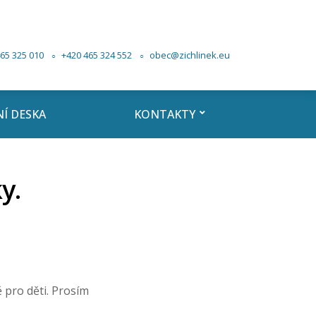
65 325 010
+420 465 324 552
obec@zichlinek.eu
Í DESKA
KONTAKTY
y.
 pro děti. Prosím