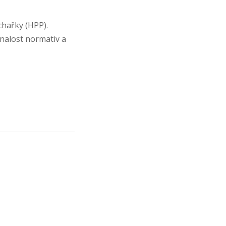
chařky (HPP).
znalost normativ a