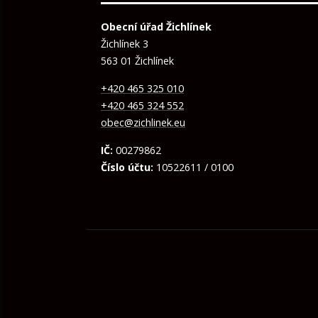
Obecní úřad Žichlínek
Žichlínek 3
563 01 Žichlínek
+420 465 325 010
+420 465 324 552
obec@zichlinek.eu
IČ:
00279862
Číslo účtu:
10522611 / 0100