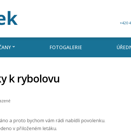
+420 4
ČANY
FOTOGALERIE
ÚŘEDN
y k rybolovu
azené
záno a proto bychom vám rádi nabídli povolenku.
edeno v přiloženém letáku.