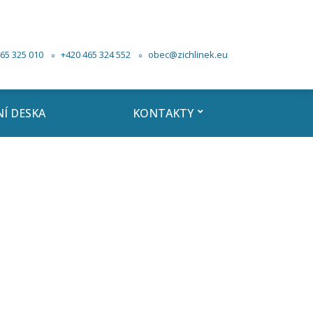
65 325 010
+420 465 324 552
obec@zichlinek.eu
Í DESKA
KONTAKTY