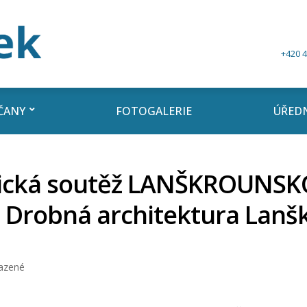
+420 4
ČANY
FOTOGALERIE
ÚŘEDN
fická soutěž LANŠKROUNSK
i Drobná architektura Lan
azené