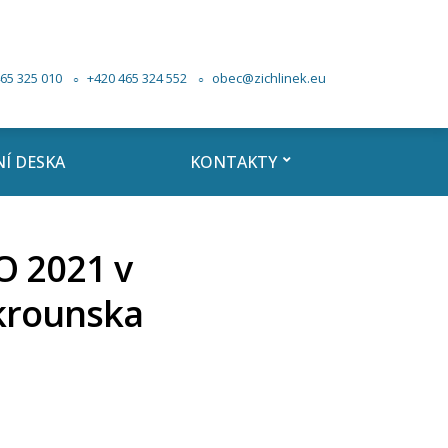
65 325 010
+420 465 324 552
obec@zichlinek.eu
Í DESKA
KONTAKTY
O 2021 v
škrounska