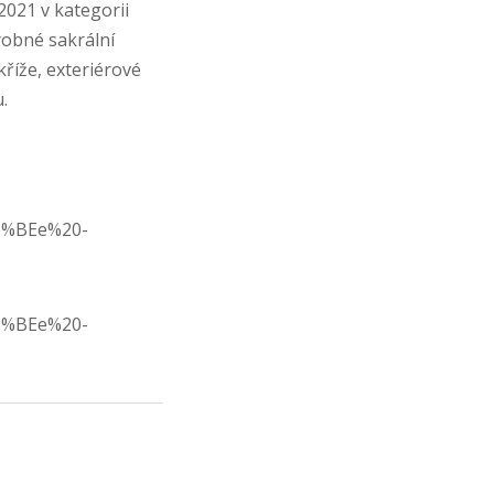
21 v kategorii
robné sakrální
kříže, exteriérové
.
C5%BEe%20-
C5%BEe%20-