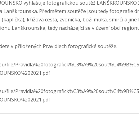
ROUNSKO vyhlašuje fotografickou soutěž LANŠKROUNSKO 20
a Lanškrounska. Předmětem soutěže jsou tedy fotografie d
 (kaplička), křížová cesta, zvonička, boží muka, smírčí a jiné 
ionu Lanškrounska, tedy nacházející se v území obcí regionu
jdete v přiložených Pravidlech fotografické soutěže.
nek.eu/file/Pravidla%20fotografick%C3%A9%20sout%C4%9B%
OUNSKO%202021.pdf
nek.eu/file/Pravidla%20fotografick%C3%A9%20sout%C4%9B%
OUNSKO%202021.pdf