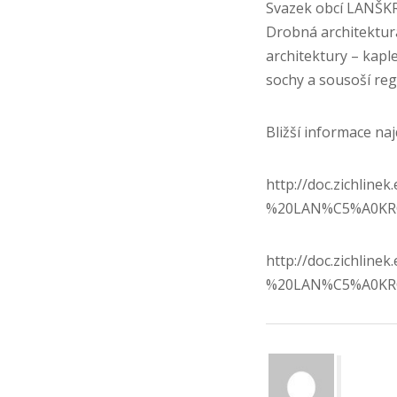
Svazek obcí LANŠK
Drobná architektur
architektury – kaple
sochy a sousoší reg
Bližší informace na
http://doc.zichli
%20LAN%C5%A0KR
http://doc.zichli
%20LAN%C5%A0KR