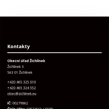
Kontakty
Obecní úřad Žichlínek
Žichlínek 3
563 01 Žichlínek
+420 465 325 010
+420 465 324 552
obec@zichlinek.eu
IČ:
00279862
Číslo účtu:
10522611 / 0100