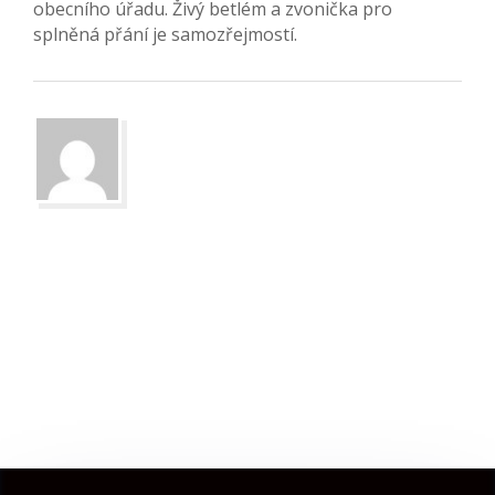
obecního úřadu. Živý betlém a zvonička pro
splněná přání je samozřejmostí.