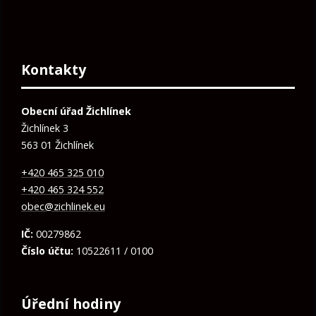
Kontakty
Obecní úřad Žichlínek
Žichlínek 3
563 01 Žichlínek
+420 465 325 010
+420 465 324 552
obec@zichlinek.eu
IČ:
00279862
Číslo účtu:
10522611 / 0100
Úřední hodiny