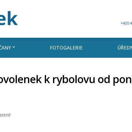
+420 4
ČANY
FOTOGALERIE
ÚŘEDN
ovolenek k rybolovu od pond
azené