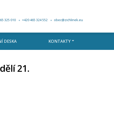
65 325 010
+420 465 324 552
obec@zichlinek.eu
Í DESKA
KONTAKTY
ělí 21.