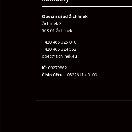
Obecní úřad Žichlínek
Žichlínek 3
563 01 Žichlínek
+420 465 325 010
+420 465 324 552
obec@zichlinek.eu
IČ:
00279862
Číslo účtu:
10522611 / 0100