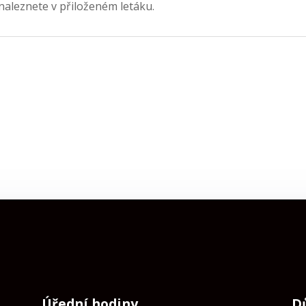
naleznete v přiloženém letáku.
Úřední hodiny
D