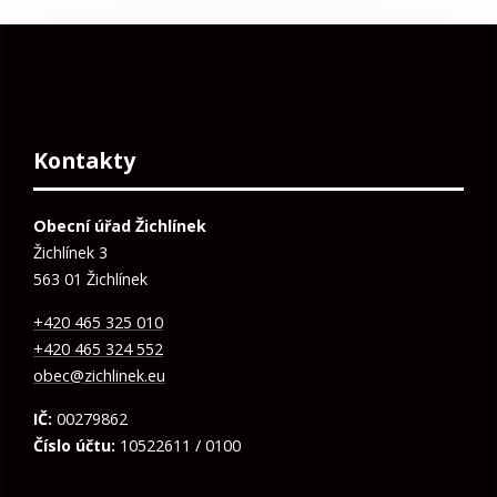
Kontakty
Obecní úřad Žichlínek
Žichlínek 3
563 01 Žichlínek
+420 465 325 010
+420 465 324 552
obec@zichlinek.eu
IČ:
00279862
Číslo účtu:
10522611 / 0100