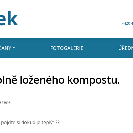
+420 4
ČANY
FOTOGALERIE
ÚŘEDN
olně loženého kompostu.
azené
pojďte si dokud je teplý“ ??