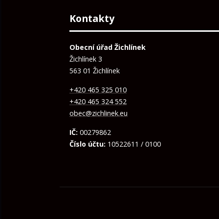
Kontakty
Obecní úřad Žichlínek
Žichlínek 3
563 01 Žichlínek
+420 465 325 010
+420 465 324 552
obec@zichlinek.eu
IČ:
00279862
Číslo účtu:
10522611 / 0100