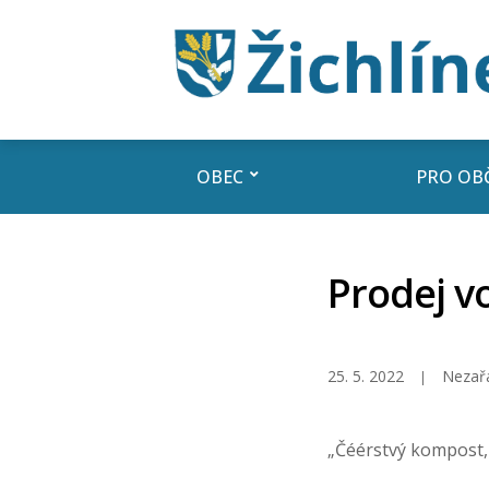
OBEC
PRO OB
Prodej v
25. 5. 2022
Nezař
„Čéérstvý kompost, 