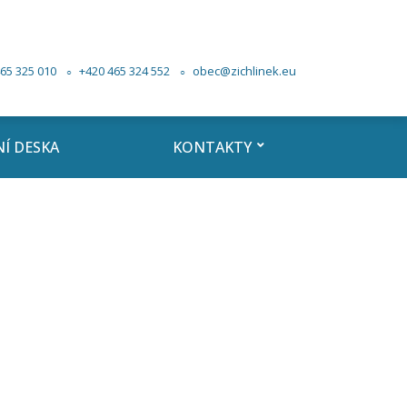
65 325 010
+420 465 324 552
obec@zichlinek.eu
Í DESKA
KONTAKTY