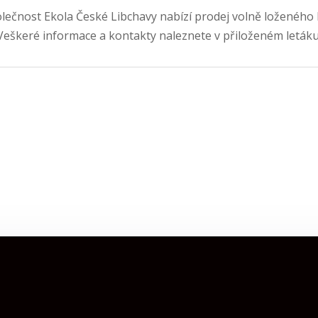
olečnost Ekola České Libchavy nabízí prodej volně loženého
Veškeré informace a kontakty naleznete v přiloženém letáku