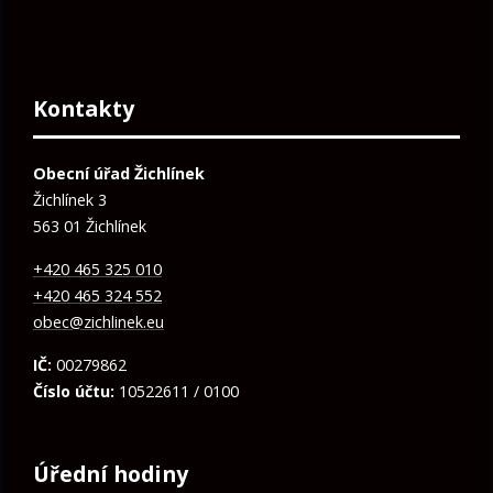
Kontakty
Obecní úřad Žichlínek
Žichlínek 3
563 01 Žichlínek
+420 465 325 010
+420 465 324 552
obec@zichlinek.eu
IČ:
00279862
Číslo účtu:
10522611 / 0100
Úřední hodiny