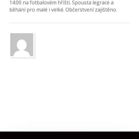
14:00 na fotbalovém hřišti. Spousta legrace a
běhání pro malé i velké. Občerstvení zajištěno.