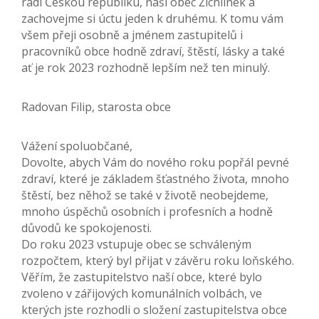
rádi Českou republiku, naši obec Žichlínek a
zachovejme si úctu jeden k druhému. K tomu vám
všem přeji osobně a jménem zastupitelů i
pracovníků obce hodně zdraví, štěstí, lásky a také
ať je rok 2023 rozhodně lepším než ten minulý.
Radovan Filip, starosta obce
Vážení spoluobčané,
Dovolte, abych Vám do nového roku popřál pevné
zdraví, které je základem šťastného života, mnoho
štěstí, bez něhož se také v životě neobejdeme,
mnoho úspěchů osobních i profesních a hodně
důvodů ke spokojenosti.
Do roku 2023 vstupuje obec se schváleným
rozpočtem, který byl přijat v závěru roku loňského.
Věřím, že zastupitelstvo naší obce, které bylo
zvoleno v zářijových komunálních volbách, ve
kterých jste rozhodli o složení zastupitelstva obce