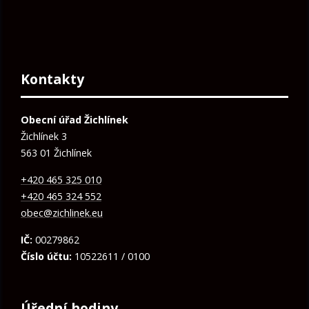
Kontakty
Obecní úřad Žichlínek
Žichlínek 3
563 01 Žichlínek
+420 465 325 010
+420 465 324 552
obec@zichlinek.eu
IČ:
00279862
Číslo účtu:
10522611 / 0100
Úřední hodiny