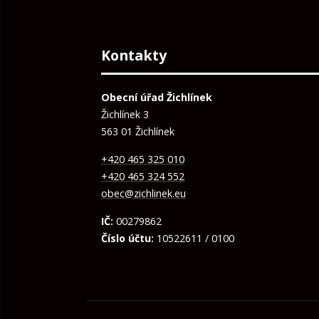
Kontakty
Obecní úřad Žichlínek
Žichlínek 3
563 01 Žichlínek
+420 465 325 010
+420 465 324 552
obec@zichlinek.eu
IČ:
00279862
Číslo účtu:
10522611 / 0100