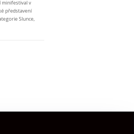
 minifestival v
ské představení
ategorie Slunce,