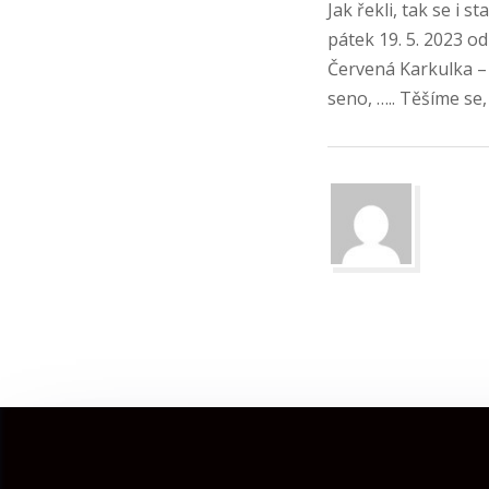
Jak řekli, tak se i 
pátek 19. 5. 2023 od
Červená Karkulka – 
seno, ….. Těšíme se,