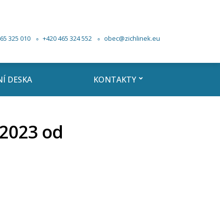
65 325 010
+420 465 324 552
obec@zichlinek.eu
Í DESKA
KONTAKTY
. 2023 od