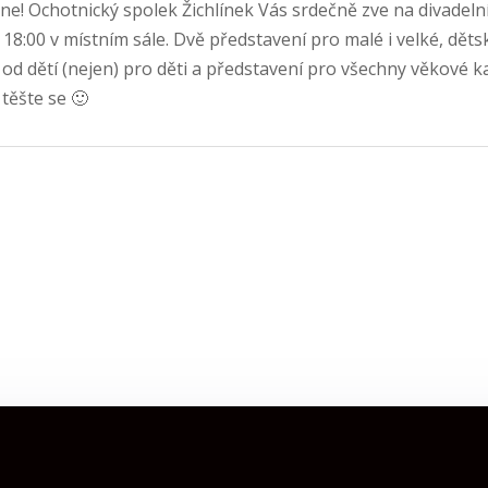
stane! Ochotnický spolek Žichlínek Vás srdečně zve na divadelní
 18:00 v místním sále. Dvě představení pro malé i velké, dět
od dětí (nejen) pro děti a představení pro všechny věkové k
 těšte se 🙂