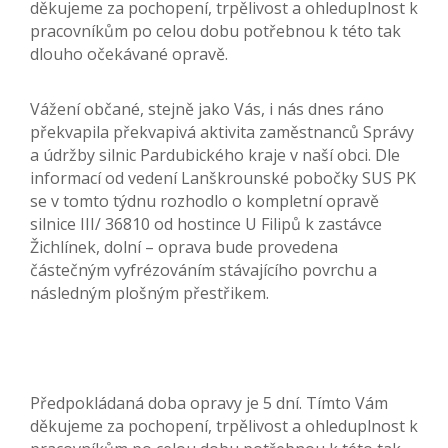
děkujeme za pochopení, trpělivost a ohleduplnost k
pracovníkům po celou dobu potřebnou k této tak
dlouho očekávané opravě.
Vážení občané, stejně jako Vás, i nás dnes ráno
překvapila překvapivá aktivita zaměstnanců Správy
a údržby silnic Pardubického kraje v naší obci. Dle
informací od vedení Lanškrounské pobočky SUS PK
se v tomto týdnu rozhodlo o kompletní opravě
silnice III/ 36810 od hostince U Filipů k zastávce
Žichlínek, dolní – oprava bude provedena
částečným vyfrézováním stávajícího povrchu a
následným plošným přestřikem.
Předpokládaná doba opravy je 5 dní. Tímto Vám
děkujeme za pochopení, trpělivost a ohleduplnost k