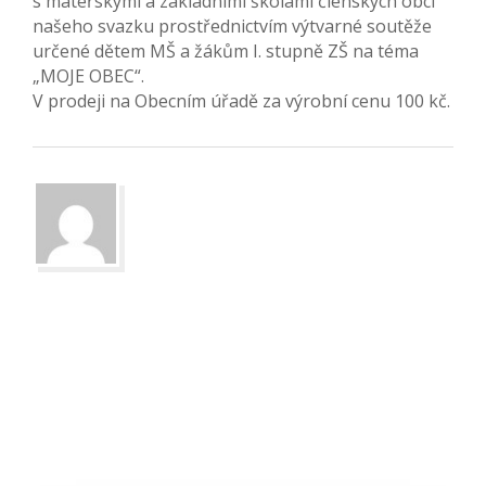
s mateřskými a základními školami členských obcí
našeho svazku prostřednictvím výtvarné soutěže
určené dětem MŠ a žákům I. stupně ZŠ na téma
„MOJE OBEC“.
V prodeji na Obecním úřadě za výrobní cenu 100 kč.