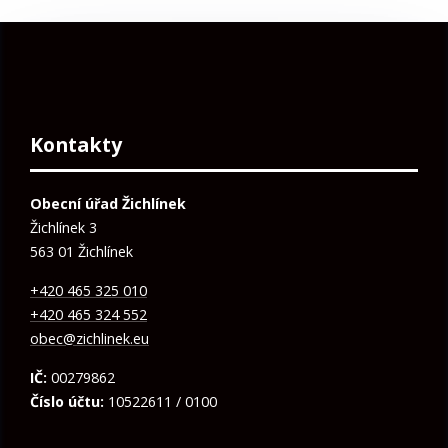
Kontakty
Obecní úřad Žichlínek
Žichlínek 3
563 01 Žichlínek
+420 465 325 010
+420 465 324 552
obec@zichlinek.eu
IČ:
00279862
Číslo účtu:
10522611 / 0100